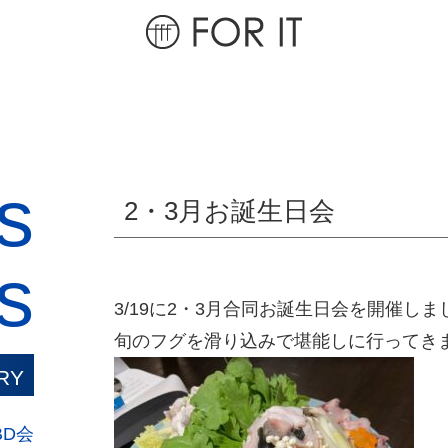
s
2・3月お誕生日会
s
3/19に2・3月合同お誕生日会を開催しま
旬のフグを滑り込みで堪能しに行ってきま
RY
BD会