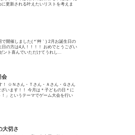
年初めに更新される叶えたいリストを考えま
で開催しました( *´艸｀) 2月お誕生日の
生日の方は4人！！！！ おめでとうござい
プレゼント喜んでいただけてうれし...
迎会
す！ ☆Ｎさん・Ｔさん・Ａさん・Ｇさん
ございます！！ 今月は＊子どもの日＊に
う！」というテーマでゲーム大会を行い
の大切さ