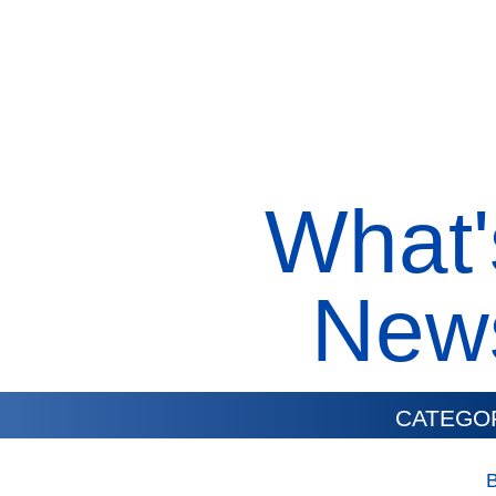
What'
New
CATEGO