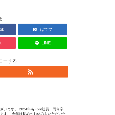
る
ok
はてブ
t
LINE
フォローする
ます。 2024年もForit社員一同何卒
ます。 今年は長めのお休みをいただいた