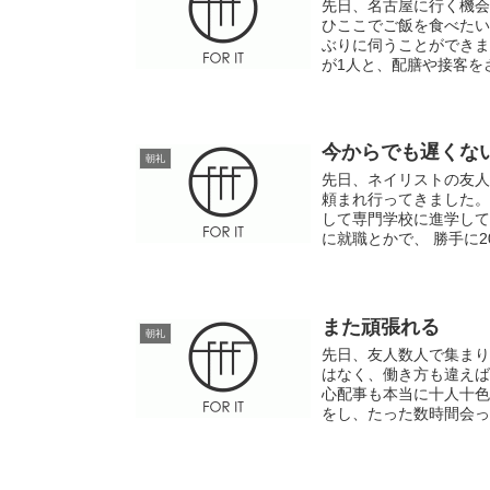
先日、名古屋に行く機会
ひここでご飯を食べたい
ぶりに伺うことができま
が1人と、配膳や接客をさ
今からでも遅くな
朝礼
先日、ネイリストの友人
頼まれ行ってきました。
して専門学校に進学して
に就職とかで、 勝手に2
また頑張れる
朝礼
先日、友人数人で集まり
はなく、働き方も違えば
心配事も本当に十人十色
をし、たった数時間会っ