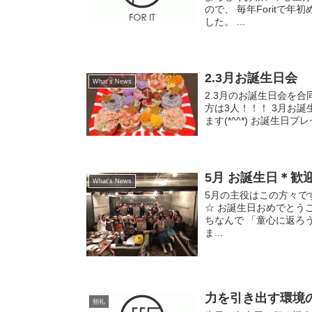
ので、 毎年Foritで
した。 ...
2.3月お誕生日会
What's News
2.3月のお誕生日会を合同
方は3人！！！ 3月お誕
ます(*^^*) お誕生日
5月 お誕生日＊歓
What's News
5月の主役はこの方々で
☆ お誕生日おめでとう
ちなんで 「童心に返ろ
ま...
力を引き出す環境
朝礼