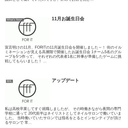
11月お誕生日会
What's News
宣言明けの11月、FORITの11月誕生日会を開催しました～！ 街のイル
ミネーションが見える高層階で開催したお誕生日会 1チーム5名のグル
ープを5つ作って、 それぞれの代表者1名に幹事が準備したゲームに挑
戦してもらいました！ ...
アップデート
朝礼
私は高校卒業してすぐ就職しましたが、 その時働きながら夜間の専門
学校に通って 20代前半はネイリストとしてネイルサロンで働いていま
した。 当時働いていたサロンでは指名をとるとインセンティブが頂け
るサロンで 常...