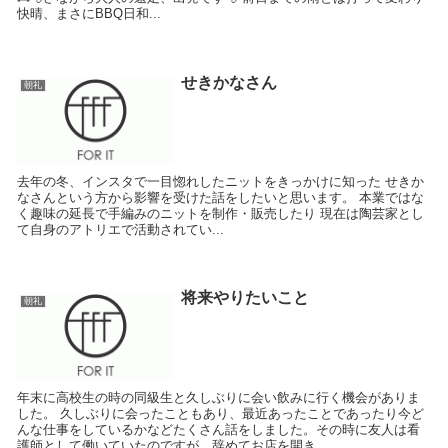
快晴、まさにBBQ日和...
せきかなさん
朝礼
去年の冬、インスタで一目惚れしたニットをきっかけに知った せきか
なさんという方から影響を受けた話をしたいと思います。 本業ではな
く趣味の延長で手編みのニットを制作・販売したり 現在は陶芸家とし
て自身のアトリエで活動されてい...
将来やりたいこと
朝礼
年末に高校生の時の同級生と久しぶりに会い飲みに行く機会がありま
した。 久しぶりに会ったこともあり、最近あったことであったり今ど
んな仕事をしているかなどたくさん話をしました。その時に友人は看
護師として働いていたのですが、辞めてお店を開き...