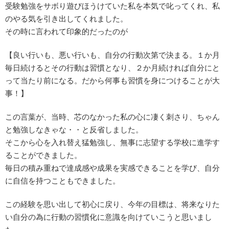
受験勉強をサボり遊びほうけていた私を本気で叱ってくれ、私
のやる気を引き出してくれました。
その時に言われて印象的だったのが
【良い行いも、悪い行いも、自分の行動次第で決まる。１か月
毎日続けるとその行動は習慣となり、２か月続ければ自分にと
って当たり前になる。だから何事も習慣を身につけることが大
事！】
この言葉が、当時、芯のなかった私の心に凄く刺さり、ちゃん
と勉強しなきゃな・・と反省しました。
そこから心を入れ替え猛勉強し、無事に志望する学校に進学す
ることができました。
毎日の積み重ねで達成感や成果を実感できることを学び、自分
に自信を持つこともできました。
この経験を思い出して初心に戻り、今年の目標は、将来なりた
い自分の為に行動の習慣化に意識を向けていこうと思いまし