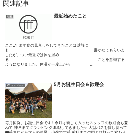
関連記事
最近始めたこと
朝礼
ここ1年まず食の見直しをしてきたことは以前に
も 書かせてもらいま
したが、つい最近では体を温め
る ことを意識する
ようになりました。体温が一度上がる ...
5月お誕生日会＆歓迎会
What's News
毎月恒例、お誕生日会です‼ 今月は新しく入ったスタッフの歓迎会も兼
ねて 神戸までグランピングBBQしてきました✨ 大型バスを貸し切って
🚌💨さながら大人の遠足、出発です💨 前日までの雨とは打って変わり