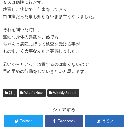
友人は病院に行かず、
放置した状態で、仕事をしており
白血病だった事も知らないまま亡くなりました。
それを聞いた時に、
些細な身体の異変や、熱でも
ちゃんと病院に行って検査を受ける事が
ものすごく大事なんだと実感しました。
若いからといって放置するのは良くないので
早め早めの行動をしていきたいと思います。
朝礼
What's News
Weekly Speech
シェアする
Twitter
Facebook
はてブ