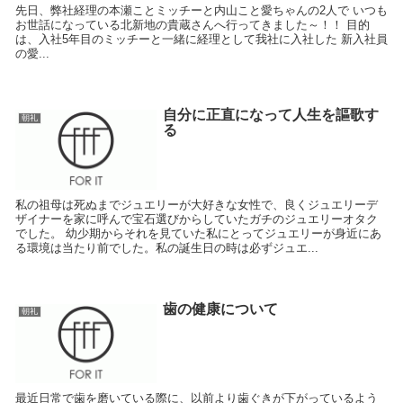
先日、弊社経理の本瀬ことミッチーと内山こと愛ちゃんの2人で いつも
お世話になっている北新地の貴蔵さんへ行ってきました～！！ 目的
は、入社5年目のミッチーと一緒に経理として我社に入社した 新入社員
の愛...
自分に正直になって人生を謳歌す
朝礼
る
私の祖母は死ぬまでジュエリーが大好きな女性で、良くジュエリーデ
ザイナーを家に呼んで宝石選びからしていたガチのジュエリーオタク
でした。 幼少期からそれを見ていた私にとってジュエリーが身近にあ
る環境は当たり前でした。私の誕生日の時は必ずジュエ...
歯の健康について
朝礼
最近日常で歯を磨いている際に、以前より歯ぐきが下がっているよう