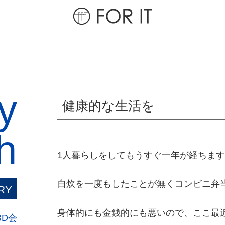
y
健康的な生活を
h
1人暮らしをしてもうすぐ一年が経ちま
自炊を一度もしたことが無くコンビニ弁
RY
身体的にも金銭的にも悪いので、ここ最
BD会