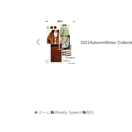
2021AutumnWinter Collecti
ホーム
Weekly Speech
朝礼