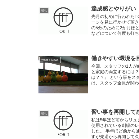
達成感とやりがい
朝礼
先月の初めに行われたTG
ージを見に行かせて頂き
の5分のために2か月ほ
などについて何度も打ち
働きやすい環境を
What's News
今回、スタッフの1人が
と家庭の両立するには？
は？？』 という事をス
は、スタッフ全員が関わる
習い事を再開して
朝礼
私は5年ほど前からリュ
使用されている刺繍のレ
した。 半年ほど前から
すが先週から再開して久し