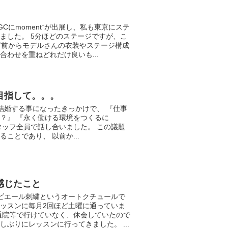
Cにmoment⁺が出展し、私も東京にステ
ました。 5分ほどのステージですが、こ
ど前からモデルさんの衣装やステージ構成
合わせを重ねどれだけ良いも...
目指して。。。
結婚する事になったきっかけで、 『仕事
？』 『永く働ける環境をつくるに
タッフ全員で話し合いました。 この議題
ことであり、 以前か...
感じたこと
ビエール刺繍というオートクチュールで
ッスンに毎月2回ほど土曜に通っていま
通院等で行けていなく、休会していたので
ぶりにレッスンに行ってきました。 ...