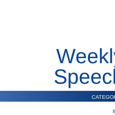
Weekl
Speec
CATEGO