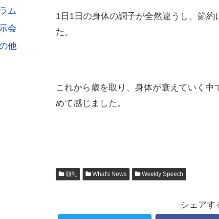
ラム
1日1日の身体の調子が全然違うし、節約
示会
た。
の他
これから歳を取り、身体が衰えていく中
めて感じました。
朝礼
What's News
Weekly Speech
シェアす