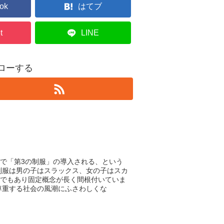
ok
はてブ
t
LINE
フォローする
で「第3の制服」の導入される、という
制服は男の子はスラックス、女の子はスカ
でもあり固定概念が長く間根付いていま
尊重する社会の風潮にふさわしくな