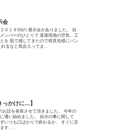
示会
２０１９SSの 展示会がありました。 自
メンバーのひとりで 直接現地の空気、工
とを 肌で感じてきたので得意先様にバン
れるなと気合入ってま...
きっかけに…】
分のお話を発表させて頂きました。 今年の
に通い始めました。 自分の事に関して
ずいつも口ばかりで終わるか、 すぐに言
.. ...