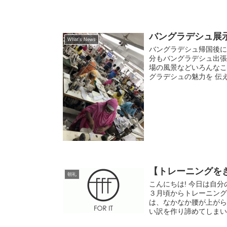
バングラデシュ展
What's News
バングラデシュ帰国後に
分もバングラデシュ出張
場の風景などいろんなこ
グラデシュの魅力を 伝え
【トレーニングを
朝礼
こんにちは! 今日は自
３月頃からトレーニング
は、なかなか腰が上がら
い訳を作り諦めてしまいます.