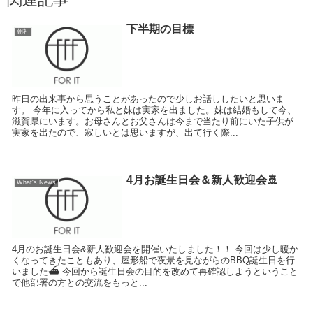
下半期の目標
朝礼
昨日の出来事から思うことがあったので少しお話ししたいと思いま
す。 今年に入ってから私と妹は実家を出ました。妹は結婚もして今、
滋賀県にいます。お母さんとお父さんは今まで当たり前にいた子供が
実家を出たので、寂しいとは思いますが、出て行く際...
4月お誕生日会＆新人歓迎会🚢
What's News
4月のお誕生日会&新人歓迎会を開催いたしました！！ 今回は少し暖か
くなってきたこともあり、屋形船で夜景を見ながらのBBQ誕生日を行
いました⛴️ 今回から誕生日会の目的を改めて再確認しようということ
で他部署の方との交流をもっと...