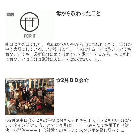
母から教わったこと
朝礼
昨日は母の日でした。 私には小さい頃から母に言われてきて、自分の
中で大切にしていることがあります。 「人にすることは良いことでも
嫌なことでも、必ず自分にめぐりめぐって返ってくるから、人にされ
て嫌なことは自分は絶対に人にしてはいけない。人...
☆2月ＢＤ会☆
What's News
♡2月誕生日会♡ 2月の主役はＭさんとＫさん！ そして2月といえばバ
レンタイン♡ ということで！今月は・・・ 「みんなでお菓子作り対
決」を開催～～～！ 会社近くのキッチンスタジオを貸し切って ...