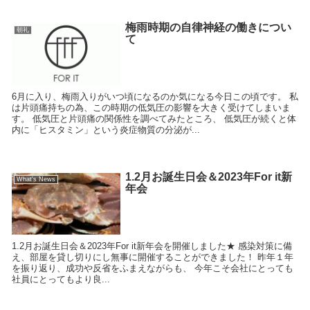
梅雨時期の自律神経の働きについ
朝礼
て
6月に入り、梅雨入りがいつ頃になるのか気になる今日この頃です。 私
は片頭痛持ちの為、この時期の低気圧の影響を大きく受けてしまいま
す。 低気圧と片頭痛の関係性を調べてみたところ、 低気圧が続くと体
内に「ヒスタミン」という炎症物質の分泌が...
1.2月お誕生日会＆2023年For it新
What's News
年会
1.2月お誕生日会＆2023年For it新年会を開催しました★ 感染対策に備
え、部屋を貸し切りにし無事に開催することができました！ 昨年１年
を振り返り、成功や反省をふまえながらも、 今年こそ会社にとっても
社員にとってもより良...