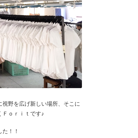
に視野を広げ新しい場所、そこに
くＦｏｒｉｔです♪
した！！