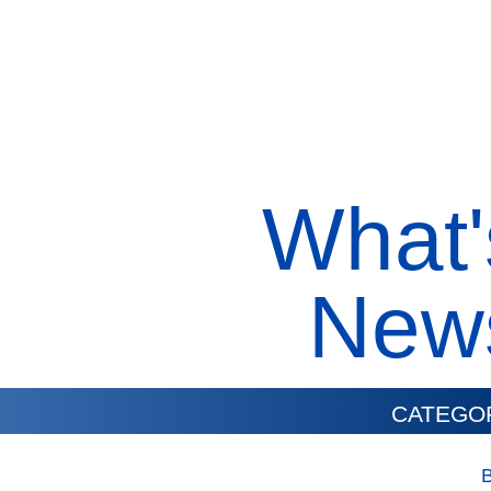
What'
New
CATEGO