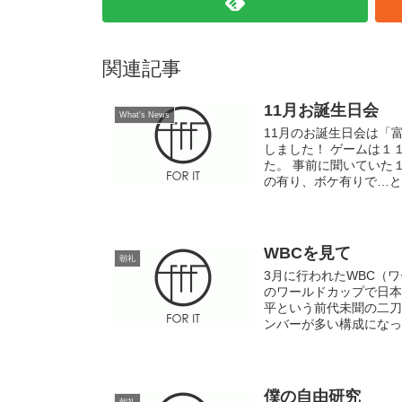
関連記事
11月お誕生日会
What's News
11月のお誕生日会は「
しました！ ゲームは１
た。 事前に聞いていた
の有り、ボケ有りで…とて
WBCを見て
朝礼
3月に行われたWBC（
のワールドカップで日本
平という前代未聞の二刀
ンバーが多い構成になって
僕の自由研究
朝礼