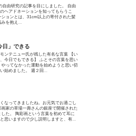
の自由研究の記事を目にしました。 自由
のヘアドネーションを知ってもらうこ
ーションとは、31cm以上の寄付された髪
みを抱え...
今日」できる
モンテニュー氏が残した有名な言葉 【い
、今日でもできる】 ふとその言葉を思い
くやってなかった運動を始めようと思い切
始めました。 週２回...
くなってきましたね。お元気でお過ごし
彩画家の草場一壽さんの銀座で開催された
きました。 陶彩画という言葉を初めて耳に
と思いますので少し説明しますと、有...