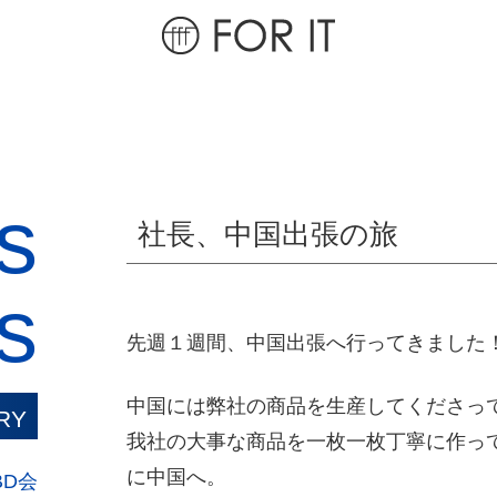
s
社長、中国出張の旅
s
先週１週間、中国出張へ行ってきました
中国には弊社の商品を生産してくださっ
RY
我社の大事な商品を一枚一枚丁寧に作っ
に中国へ。
BD会