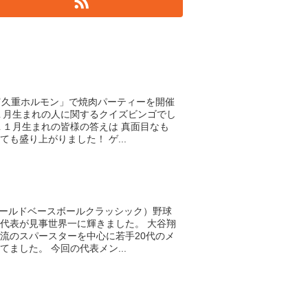
富久重ホルモン」で焼肉パーティーを開催
１月生まれの人に関するクイズビンゴでし
１１月生まれの皆様の答えは 真面目なも
も盛り上がりました！ ゲ...
ワールドベースボールクラッシック）野球
代表が見事世界一に輝きました。 大谷翔
流のスパースターを中心に若手20代のメ
ました。 今回の代表メン...